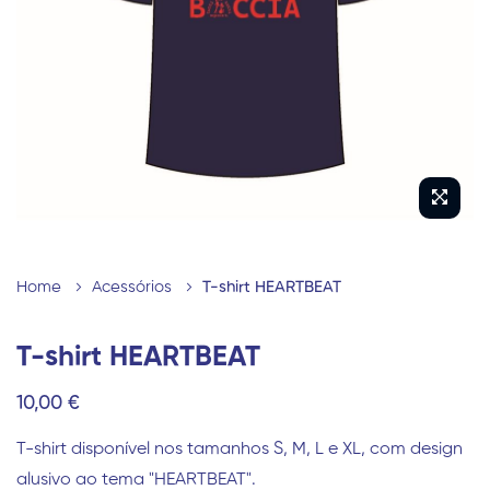
imagens
Saltar
para
Home
Acessórios
T-shirt HEARTBEAT
o
início
T-shirt HEARTBEAT
da
10,00 €
Galeria
de
T-shirt disponível nos tamanhos S, M, L e XL, com design
imagens
alusivo ao tema "HEARTBEAT".