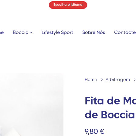
Escolha o Idioma
me
Boccia
Lifestyle Sport
Sobre Nós
Contacte
Home
Arbitragem
Fita de 
de Boccia
9,80 €