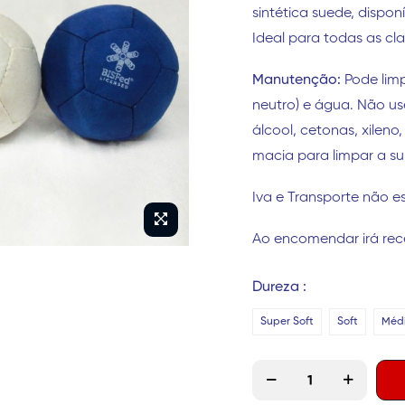
sintética suede, dispon
Ideal para todas as cl
Manutenção:
Pode limp
neutro) e água. Não u
álcool, cetonas, xilen
macia para limpar a sup
Iva e Transporte não es
Ao encomendar irá rec
Dureza
Super Soft
Soft
Méd