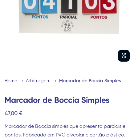
imagens
Saltar
para
Home
Arbitragem
Marcador de Boccia Simples
o
início
Marcador de Boccia Simples
da
47,00 €
Galeria
de
Marcador de Boccia simples que apresenta parciais e
imagens
pontos. Fabricado em PVC alveolar e cartão plástico.