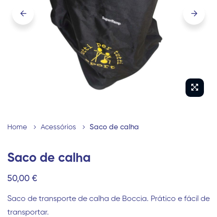
imagens
Saltar
para
Home
Acessórios
Saco de calha
o
início
Saco de calha
da
50,00 €
Galeria
de
Saco de transporte de calha de Boccia. Prático e fácil de
imagens
transportar.