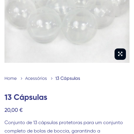
imagens
Saltar
para
Home
Acessórios
13 Cápsulas
o
início
13 Cápsulas
da
20,00 €
Galeria
de
Conjunto de 13 cápsulas protetoras para um conjunto
imagens
completo de bolas de boccia, garantindo a