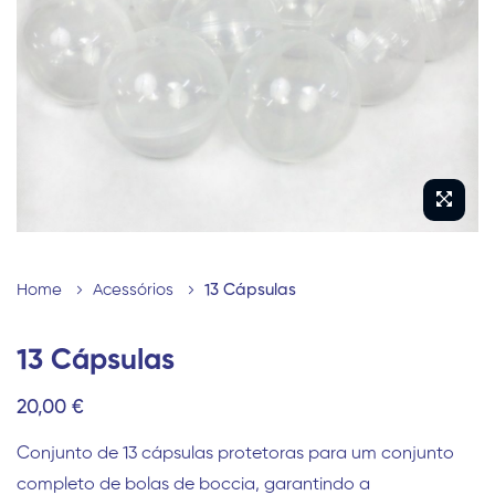
imagens
Saltar
para
Home
Acessórios
13 Cápsulas
o
início
13 Cápsulas
da
20,00 €
Galeria
de
Conjunto de 13 cápsulas protetoras para um conjunto
imagens
completo de bolas de boccia, garantindo a